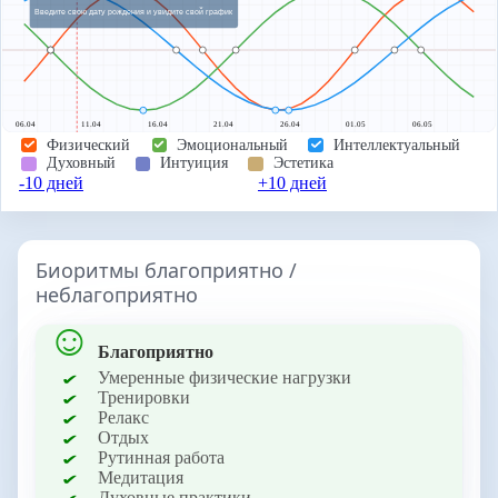
Введите свою дату рождения и увидите свой график
06.04
11.04
16.04
21.04
26.04
01.05
06.05
Физический
Эмоциональный
Интеллектуальный
Духовный
Интуиция
Эстетика
-10 дней
+10 дней
Биоритмы благоприятно /
неблагоприятно
Благоприятно
Умеренные физические нагрузки
Тренировки
Релакс
Отдых
Рутинная работа
Медитация
Духовные практики