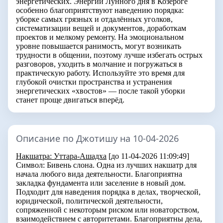
энергетических. Энергии Лунного дня в Козероге
особенно благоприятствуют наведению порядка:
уборке самых грязных и отдалённых уголков,
систематизации вещей и документов, доработкам
проектов и мелкому ремонту. На эмоциональном
уровне повышается ранимость, могут возникать
трудности в общении, поэтому лучше избегать острых
разговоров, уходить в молчание и погружаться в
практическую работу. Используйте это время для
глубокой очистки пространства и устранения
энергетических «хвостов» — после такой уборки
станет проще двигаться вперёд.
Описание по Джотишу на 10-04-2026
Накшатра: Уттара-Ашадха
[до 11-04-2026 11:09:49]
Символ:
Бивень слона
. Одна из лучших накшатр для
начала любого вида деятельности. Благоприятна
закладка фундамента или заселение в новый дом.
Подходит для наведения порядка в делах, творческой,
юридической, политической деятельности,
сопряженной с некоторым риском или новаторством,
взаимодействием с авторитетами. Благоприятны дела,