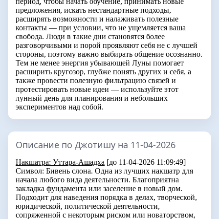
период, чтобы начать обучение, принимать новые
предложения, искать нестандартные подходы,
расширять возможности и налаживать полезные
контакты — при условии, что не ущемляется ваша
свобода. Люди в такие дни становятся более
разговорчивыми и порой проявляют себя не с лучшей
стороны, поэтому важно выбирать общение осознанно.
Тем не менее энергия убывающей Луны помогает
расширить кругозор, глубже понять других и себя, а
также провести полезную фильтрацию связей и
протестировать новые идеи — используйте этот
лунный день для планирования и небольших
экспериментов над собой.
Описание по Джотишу на 11-04-2026
Накшатра: Уттара-Ашадха
[до 11-04-2026 11:09:49]
Символ:
Бивень слона
. Одна из лучших накшатр для
начала любого вида деятельности. Благоприятна
закладка фундамента или заселение в новый дом.
Подходит для наведения порядка в делах, творческой,
юридической, политической деятельности,
сопряженной с некоторым риском или новаторством,