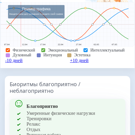
Пример графика
Введите свою дату рождения и увидите свой график
07.04
12.04
17.04
22.04
27.04
02.05
07.05
Физический
Эмоциональный
Интеллектуальный
Духовный
Интуиция
Эстетика
-10 дней
+10 дней
Биоритмы благоприятно /
неблагоприятно
Благоприятно
Умеренные физические нагрузки
Тренировки
Релакс
Отдых
Рутинная работа